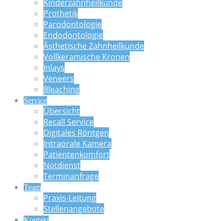
Kinderzahnheilkunde
Prothetik
Parodontologie
Endodontologie
Ästhetische Zahnheilkunde
Vollkeramische Kronen
Inlays
Veneers
Bleaching
Service
Übersicht
Recall Service
Digitales Röntgen
Intraorale Kamera
Patientenkomfort
Notdienst
Terminanfrage
Team
Praxis-Leitung
Stellenangebote
Kontakt