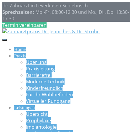
Ihr Zahnarzt in Leverkusen Schlebusch
Sprechzeiten:
Mo.-Fr. 08:00-12:30 und Mo., Di., Do. 13:30-
17:30
Termin vereinbaren
Home
Praxis
Über uns
Praxisleitung
Barrierefrei
Moderne Technik
Kinderfreundlich
Für Ihr Wohlbefinden
Virtueller Rundgang
Leistungen
Übersicht
Prophylaxe
Implantologie